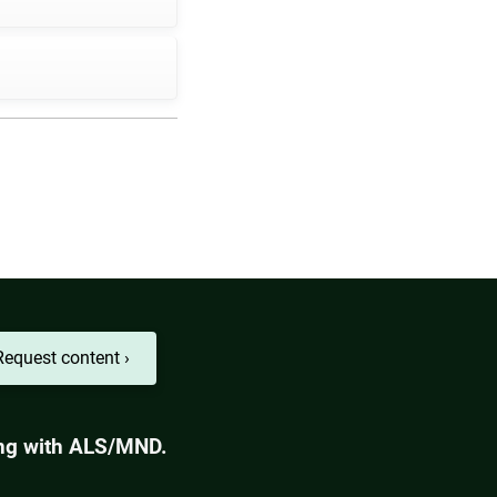
Request content ›
ving with ALS/MND.