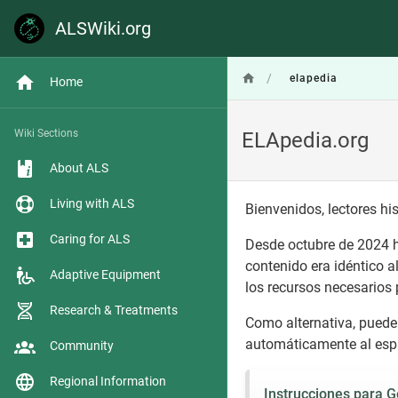
ALSWiki.org
/
elapedia
Home
Wiki Sections
ELApedia.org
About ALS
Living with ALS
Bienvenidos, lectores h
Caring for ALS
Desde octubre de 2024 h
contenido era idéntico a
Adaptive Equipment
los recursos necesarios 
Research & Treatments
Como alternativa, puede 
automáticamente al espa
Community
Regional Information
Instrucciones para 